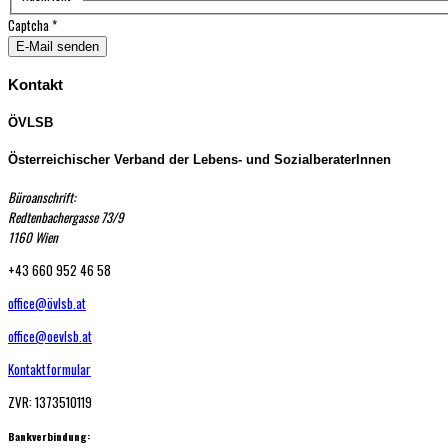
Captcha
*
E-Mail senden
Kontakt
ÖVLSB
Österreichischer Verband der Lebens- und SozialberaterInnen
Büroanschrift:
Redtenbachergasse 73/9
1160 Wien
+43 660 952 46 58
office@övlsb.at
office@oevlsb.at
Kontaktformular
ZVR: 1373510119
Bankverbindung: