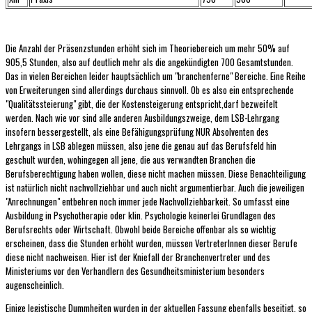
Die Anzahl der Präsenzstunden erhöht sich im Theoriebereich um mehr 50% auf
905,5 Stunden, also auf deutlich mehr als die angekündigten 700 Gesamtstunden.
Das in vielen Bereichen leider hauptsächlich um "branchenferne" Bereiche. Eine Reihe
von Erweiterungen sind allerdings durchaus sinnvoll. Ob es also ein entsprechende
"Qualitätssteierung" gibt, die der Kostensteigerung entspricht,darf bezweifelt
werden. Nach wie vor sind alle anderen Ausbildungszweige, dem LSB-Lehrgang
insofern bessergestellt, als eine Befähigungsprüfung NUR Absolventen des
Lehrgangs in LSB ablegen müssen, also jene die genau auf das Berufsfeld hin
geschult wurden, wohingegen all jene, die aus verwandten Branchen die
Berufsberechtigung haben wollen, diese nicht machen müssen. Diese Benachteiligung
ist natürlich nicht nachvollziehbar und auch nicht argumentierbar. Auch die jeweiligen
"Anrechnungen" entbehren noch immer jede Nachvollziehbarkeit. So umfasst eine
Ausbildung in Psychotherapie oder klin. Psychologie keinerlei Grundlagen des
Berufsrechts oder Wirtschaft. Obwohl beide Bereiche offenbar als so wichtig
erscheinen, dass die Stunden erhöht wurden, müssen VertreterInnen dieser Berufe
diese nicht nachweisen. Hier ist der Kniefall der Branchenvertreter und des
Ministeriums vor den Verhandlern des Gesundheitsministerium besonders
augenscheinlich.
Einige legistische Dummheiten wurden in der aktuellen Fassung ebenfalls beseitigt, so