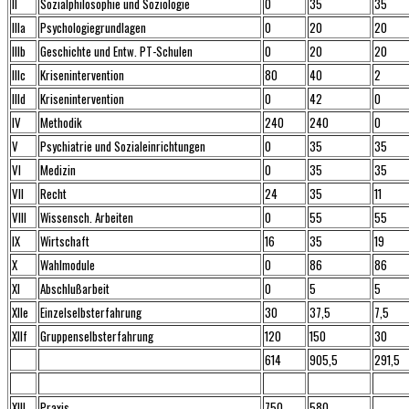
II
Sozialphilosophie und Soziologie
0
35
35
IIIa
Psychologiegrundlagen
0
20
20
IIIb
Geschichte und Entw. PT-Schulen
0
20
20
IIIc
Krisenintervention
80
40
2
IIId
Krisenintervention
0
42
0
IV
Methodik
240
240
0
V
Psychiatrie und Sozialeinrichtungen
0
35
35
VI
Medizin
0
35
35
VII
Recht
24
35
11
VIII
Wissensch. Arbeiten
0
55
55
IX
Wirtschaft
16
35
19
X
Wahlmodule
0
86
86
XI
Abschlußarbeit
0
5
5
XIIe
Einzelselbsterfahrung
30
37,5
7,5
XIIf
Gruppenselbsterfahrung
120
150
30
614
905,5
291,5
XIII
Praxis
750
580