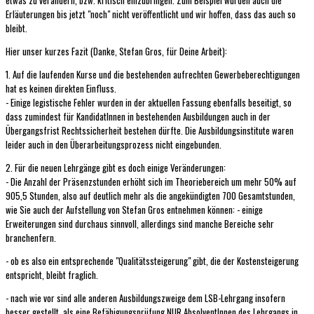
etwas zu verändern, bzw. kritisch einzubringen. Zum Beispiel wurden auch die
Erläuterungen bis jetzt "noch" nicht veröffentlicht und wir hoffen, dass das auch so
bleibt.
Hier unser kurzes Fazit (Danke, Stefan Gros, für Deine Arbeit):
1. Auf die laufenden Kurse und die bestehenden aufrechten Gewerbeberechtigungen
hat es keinen direkten Einfluss.
- Einige legistische Fehler wurden in der aktuellen Fassung ebenfalls beseitigt, so
dass zumindest für KandidatInnen in bestehenden Ausbildungen auch in der
Übergangsfrist Rechtssicherheit bestehen dürfte. Die Ausbildungsinstitute waren
leider auch in den Überarbeitungsprozess nicht eingebunden.
2. Für die neuen Lehrgänge gibt es doch einige Veränderungen:
- Die Anzahl der Präsenzstunden erhöht sich im Theoriebereich um mehr 50% auf
905,5 Stunden, also auf deutlich mehr als die angekündigten 700 Gesamtstunden,
wie Sie auch der Aufstellung von Stefan Gros entnehmen können: - einige
Erweiterungen sind durchaus sinnvoll, allerdings sind manche Bereiche sehr
branchenfern.
- ob es also ein entsprechende "Qualitätssteigerung" gibt, die der Kostensteigerung
entspricht, bleibt fraglich.
- nach wie vor sind alle anderen Ausbildungszweige dem LSB-Lehrgang insofern
besser gestellt, als eine Befähigungsprüfung NUR AbsolventInnen des Lehrgangs in