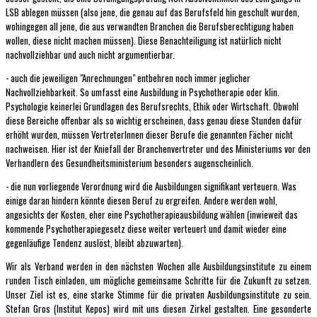
LSB ablegen müssen (also jene, die genau auf das Berufsfeld hin geschult wurden,
wohingegen all jene, die aus verwandten Branchen die Berufsberechtigung haben
wollen, diese nicht machen müssen). Diese Benachteiligung ist natürlich nicht
nachvollziehbar und auch nicht argumentierbar.
- auch die jeweiligen "Anrechnungen" entbehren noch immer jeglicher
Nachvollziehbarkeit. So umfasst eine Ausbildung in Psychotherapie oder klin.
Psychologie keinerlei Grundlagen des Berufsrechts, Ethik oder Wirtschaft. Obwohl
diese Bereiche offenbar als so wichtig erscheinen, dass genau diese Stunden dafür
erhöht wurden, müssen VertreterInnen dieser Berufe die genannten Fächer nicht
nachweisen. Hier ist der Kniefall der Branchenvertreter und des Ministeriums vor den
Verhandlern des Gesundheitsministerium besonders augenscheinlich.
- die nun vorliegende Verordnung wird die Ausbildungen signifikant verteuern. Was
einige daran hindern könnte diesen Beruf zu ergreifen. Andere werden wohl,
angesichts der Kosten, eher eine Psychotherapieausbildung wählen (inwieweit das
kommende Psychotherapiegesetz diese weiter verteuert und damit wieder eine
gegenläufige Tendenz auslöst, bleibt abzuwarten).
Wir als Verband werden in den nächsten Wochen alle Ausbildungsinstitute zu einem
runden Tisch einladen, um mögliche gemeinsame Schritte für die Zukunft zu setzen.
Unser Ziel ist es, eine starke Stimme für die privaten Ausbildungsinstitute zu sein.
Stefan Gros (Institut Kepos) wird mit uns diesen Zirkel gestalten. Eine gesonderte