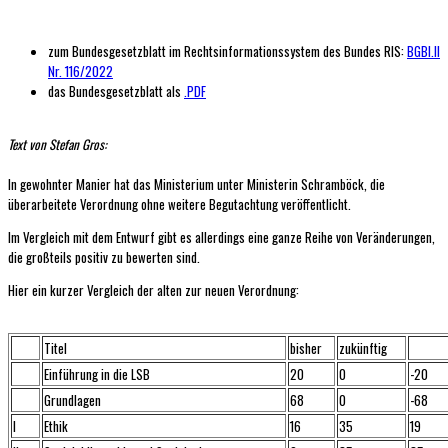
zum Bundesgesetzblatt im Rechtsinformationssystem des Bundes RIS:
BGBI.II
Nr. 116/2022
das Bundesgesetzblatt als
.PDF
Text von Stefan Gros:
In gewohnter Manier hat das Ministerium unter Ministerin Schramböck, die
überarbeitete Verordnung ohne weitere Begutachtung veröffentlicht.
Im Vergleich mit dem Entwurf gibt es allerdings eine ganze Reihe von Veränderungen,
die großteils positiv zu bewerten sind.
Hier ein kurzer Vergleich der alten zur neuen Verordnung:
Titel
bisher
zukünftig
Einführung in die LSB
20
0
-20
Grundlagen
68
0
-68
I
Ethik
16
35
19