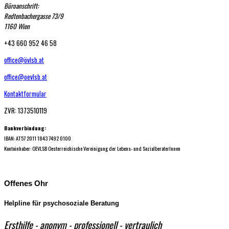
Büroanschrift:
Redtenbachergasse 73/9
1160 Wien
+43 660 952 46 58
office@övlsb.at
office@oevlsb.at
Kontaktformular
ZVR: 1373510119
Bankverbindung:
IBAN: AT57 2011 1843 7492 0100
Kontoinhaber: OEVLSB Oesterreichische Vereinigung der Lebens- und SozialberaterInnen
Offenes Ohr
Helpline für psychosoziale Beratung
Ersthilfe - anonym - professio​nell - vertraulich