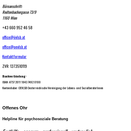
Büroanschrift:
Redtenbachergasse 73/9
1160 Wien
+43 660 952 46 58
office@övlsb.at
office@oevlsb.at
Kontaktformular
ZVR: 1373510119
Bankverbindung:
IBAN: AT57 2011 1843 7492 0100
Kontoinhaber: OEVLSB Oesterreichische Vereinigung der Lebens- und SozialberaterInnen
Offenes Ohr
Helpline für psychosoziale Beratung