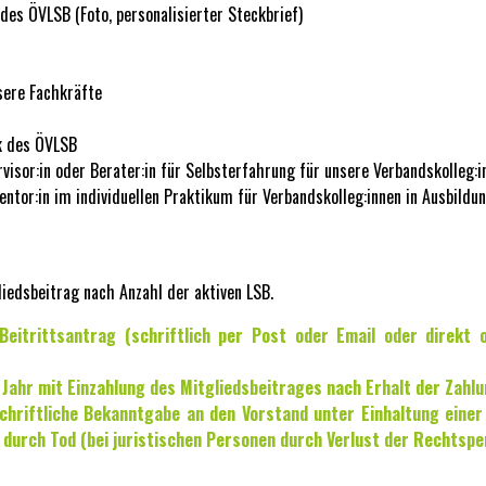
es ÖVLSB (Foto, personalisierter Steckbrief)
sere Fachkräfte
k des ÖVLSB
visor:in oder Berater:in für Selbsterfahrung für unsere Verbandskolleg:i
entor:in im individuellen Praktikum für Verbandskolleg:innen in Ausbildu
liedsbeitrag nach Anzahl der aktiven LSB.
 Beitrittsantrag (schriftlich per Post oder Email oder direkt
 Jahr mit Einzahlung des Mitgliedsbeitrages nach Erhalt der Zahl
schriftliche Bekanntgabe an den Vorstand unter Einhaltung ein
 durch Tod (bei juristischen Personen durch Verlust der Rechtspe