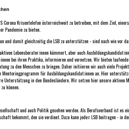
chen
Corona Krisentelefon österreichweit zu betreiben, mit dem Ziel, einers
er Pandemie zu bieten.
tun und damit gleichzeitig die LSB zu unterstützen - sind nach wie vor 
aktiven Lebensberater:innen kümmert, aber auch Ausbildungskandidat:inne
innen bei ihren Praktika, informieren und vernetzen. Wir bieten laufende
atung zu den Menschen zu bringen. Daher initiieren wir auch viele Proje
ein Mentoringprogramm für Ausbildungskandidat:innen an. Hier unterstütz
e Unterstützung in den Bundesländern. Wir setzen hier unsere aktiven M
 zu können.
esellschaft und auch Politik gesehen werden. Als Berufsverband ist es ei
haft bekommt, den sie verdient. Dazu kann jede:r LSB beitragen - in der