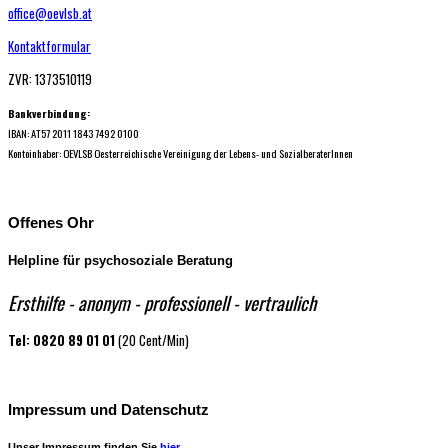
office@oevlsb.at
Kontaktformular
ZVR: 1373510119
Bankverbindung:
IBAN: AT57 2011 1843 7492 0100
Kontoinhaber: OEVLSB Oesterreichische Vereinigung der Lebens- und SozialberaterInnen
Offenes Ohr
Helpline für psychosoziale Beratung
Ersthilfe - anonym - professio​nell - vertraulich
Tel: 0820 89 01 01
(20 Cent/Min)
Impressum und Datenschutz
Unser Impressum finden Sie
hier
.