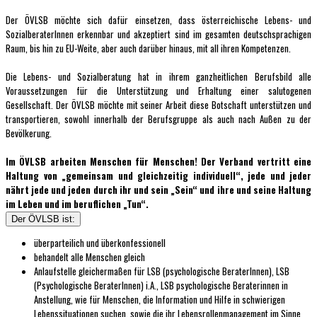
Der ÖVLSB möchte sich dafür einsetzen, dass österreichische Lebens- und
SozialberaterInnen erkennbar und akzeptiert sind im gesamten deutschsprachigen
Raum, bis hin zu EU-Weite, aber auch darüber hinaus, mit all ihren Kompetenzen.
Die Lebens- und Sozialberatung hat in ihrem ganzheitlichen Berufsbild alle
Voraussetzungen für die Unterstützung und Erhaltung einer salutogenen
Gesellschaft. Der ÖVLSB möchte mit seiner Arbeit diese Botschaft unterstützen und
transportieren, sowohl innerhalb der Berufsgruppe als auch nach Außen zu der
Bevölkerung.
Im ÖVLSB arbeiten Menschen für Menschen! Der Verband vertritt eine
Haltung von „gemeinsam und gleichzeitig individuell“, jede und jeder
nährt jede und jeden durch ihr und sein „Sein“ und ihre und seine Haltung
im Leben und im beruflichen „Tun“.
Der ÖVLSB ist:
überparteilich und überkonfessionell
behandelt alle Menschen gleich
Anlaufstelle gleichermaßen für LSB (psychologische BeraterInnen), LSB
(Psychologische BeraterInnen) i.A., LSB psychologische Beraterinnen in
Anstellung, wie für Menschen, die Information und Hilfe in schwierigen
Lebenssituationen suchen, sowie die ihr Lebensrollenmanagement im Sinne